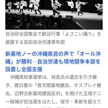
自治研全国集会で歓迎行事「よさこい踊り」を
披露する高知自治労連青年部
新基地ノーの沖縄県民の声で「オール沖
縄」が勝利─自治労連も現地闘争本部を
設置し全国支援
沖縄県知事選挙は、翁長氏の遺志を引き継
ぎ、建白書の「普天間基地撤去、オスプレイ撤
去、辺野古新基地建設反対」を掲げた玉城デニ
ー候補が初当選をはたし、保守・革新を超えて