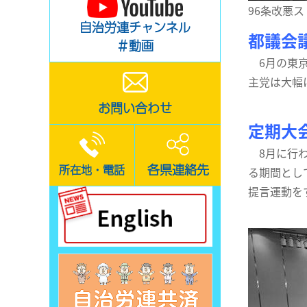
96条改悪
自治労連チャンネル
都議会
＃動画
6月の東京
主党は大幅
お問い合わせ
定期大
8月に行わ
各県連絡先
所在地・電話
る期間とし
提言運動を