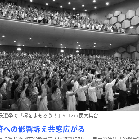
長選挙で「堺をまもろう！」9. 12市民大集合
済への影響訴え共感広がる
に準じた地方公務員賃下げ攻撃に対し、自治労連は「公務員