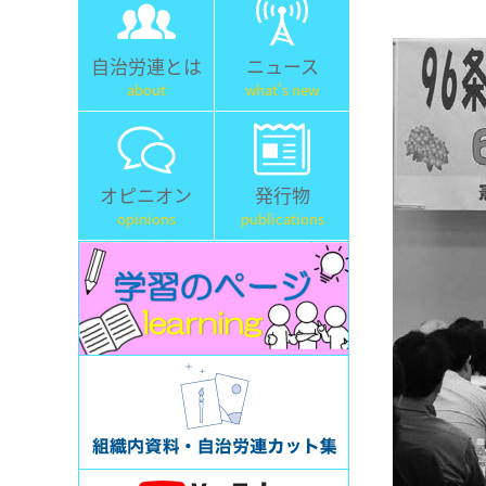
自治労連とは
ニュース
about
what's new
オピニオン
発行物
opinions
publications