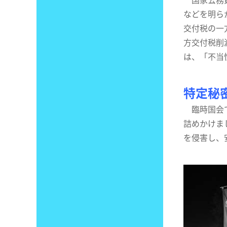
などを明ら
交付税の一
方交付税削
は、「不当
特定秘
臨時国会で
詰めかけま
を侵害し、