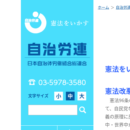
ホーム
自治労
憲法を
03-5978-3580
憲法改
小
中
大
文字サイズ
憲法96条
て、自民党
義の原理に
中・世界中