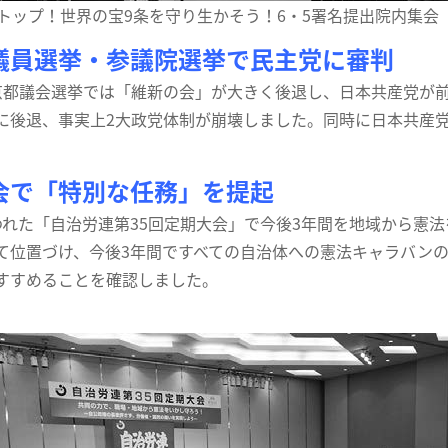
ストップ！世界の宝9条を守り生かそう！6・5署名提出院内集会
議員選挙・参議院選挙で民主党に審判
都議会選挙では「維新の会」が大きく後退し、日本共産党が前
に後退、事実上2大政党体制が崩壊しました。同時に日本共産党
会で「特別な任務」を提起
れた「自治労連第35回定期大会」で今後3年間を地域から憲
て位置づけ、今後3年間ですべての自治体への憲法キャラバン
すすめることを確認しました。