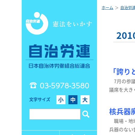
ホーム
自治労
20
「誇り
7月の参議
03-5978-3580
議席を大き
小
中
大
文字サイズ
核兵器
職場・地域
兵器のない