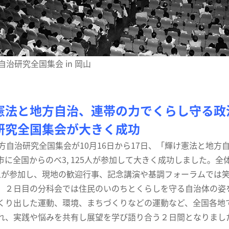
自治研究全国集会 in 岡山
憲法と地方自治、連帯の力でくらし守る政
研究全国集会が大きく成功
方自治研究全国集会が10月16日から17日、「輝け憲法と地
市に全国からのべ3, 125人が参加して大きく成功しました。
00人が参加し、現地の歓迎行事、記念講演や基調フォーラムで
。２日目の分科会では住民のいのちとくらしを守る自治体の姿
くり出した運動、環境、まちづくりなどの運動など、全国各地で
れ、実践や悩みを共有し展望を学び語り合う２日間となりまし