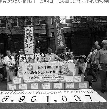
者のつどい in N.Y.」（5月4日）に参加した静岡自治労連の仲