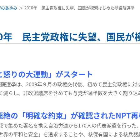
連のあゆみ
2010年 民主党政権に失望、国民が模索はじめた参議院選挙
10年 民主党政権に失望、国民
と怒りの大運動」がスタート
院選挙は、2009年９月の政権交代後、初めて民主党政権に対
く減らし、非改選議席を含めても与党が過半数を大きく割り込
廃絶の「明確な約束」が確認されたNPT再
で集めた署名を携え自治労連から170人の代表派遣を行った、2
世界の平和と安全」を追求することや、核保有国による核兵器