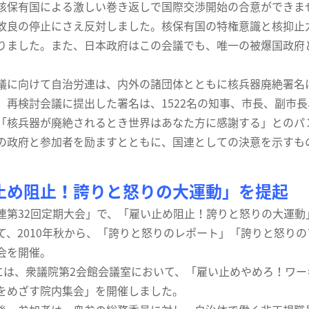
保有国による激しい巻き返しで国際交渉開始の合意ができませ
改良の停止にさえ反対しました。核保有国の特権意識と核抑止
りました。また、日本政府はこの会議でも、唯一の被爆国政府
に向けて自治労連は、内外の諸団体とともに核兵器廃絶署名
。再検討会議に提出した署名は、1522名の知事、市長、副市長、
「核兵器が廃絶されるとき世界はあなた方に感謝する」とのパ
の政府と参加者を励ますとともに、国連としての決意を示すも
止め阻止！誇りと怒りの大運動」を提起
第32回定期大会」で、「雇い止め阻止！誇りと怒りの大運動」
て、2010年秋から、「誇りと怒りのレポート」「誇りと怒り
会を開催。
には、衆議院第2会館会議室において、「雇い止めやめろ！ワ
をめざす院内集会」を開催しました。