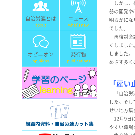
しかし、核
器の開発や
自治労連とは
ニュース
明らかにな
about
what's new
でした。
再検討会議
くしました
しました。
オピニオン
発行物
opinions
publications
めざす多く
「雇い
「自治労連
した。そし
せい地方集
12月9日
やすい職場