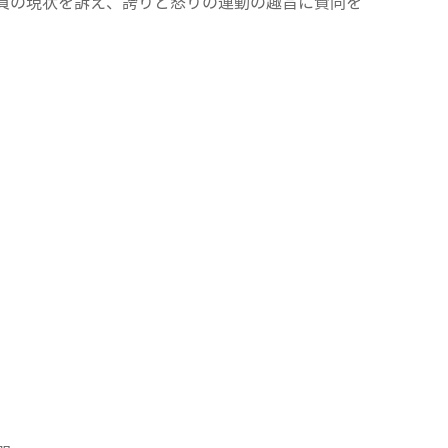
員の現状を訴え、誇りと怒りの運動の趣旨に賛同を