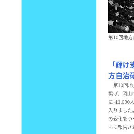
第10回地方
「輝け
方自治
第10回地
掲げ、岡山
には1,6
入りました
の変化をつ
もに報告さ