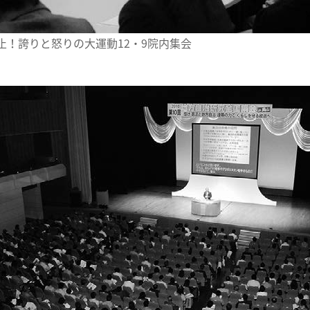
止！誇りと怒りの大運動12・9院内集会