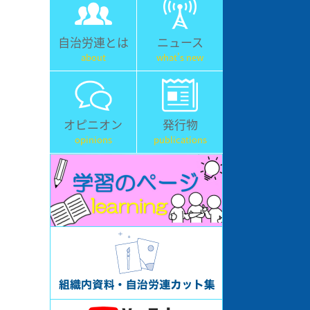
自治労連とは
ニュース
about
what's new
オピニオン
発行物
opinions
publications