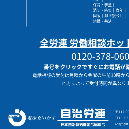
保育・学童
消防・防災
青年
国政
非正規公共
組織・共済
全労連 労働相談ホッ
0120-378-06
番号をクリックですぐにお電話が
電話相談の受付は月曜から金曜の午前10時か
地方によって受付時間が異なり
〒112-
TEL
03
Copyrigh