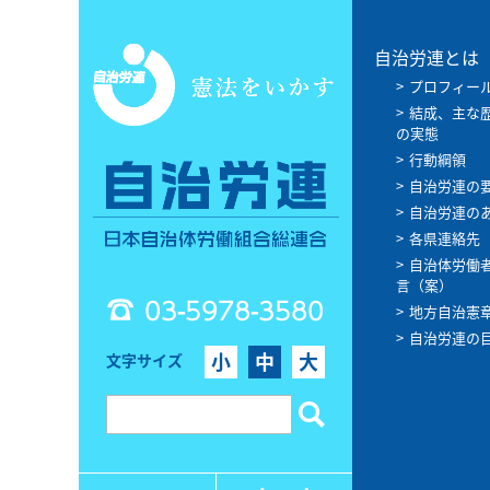
自治労連とは
プロフィー
結成、主な
の実態
行動綱領
自治労連の
自治労連の
各県連絡先
自治体労働
言（案）
03-5978-3580
地方自治憲
自治労連の
小
中
大
文字サイズ