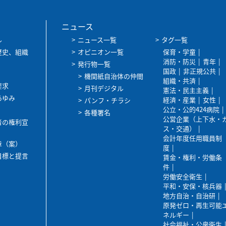
ニュース
ル
ニュース一覧
タグ一覧
歴史、組織
オピニオン一覧
保育・学童
消防・防災
青年
発行物一覧
国政
非正規公共
機関紙自治体の仲間
組織・共済
要求
月刊デジタル
憲法・民主主義
あゆみ
経済・産業
女性
パンフ・チラシ
公立・公的424病院
各種署名
公営企業（上下水・
者の権利宣
ス・交通）
会計年度任用職員制
章（案）
度
目標と提言
賃金・権利・労働条
件
労働安全衛生
平和・安保・核兵器
地方自治・自治研
原発ゼロ・再生可能
ネルギー
社会福祉・公衆衛生