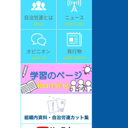
自治労連とは
ニュース
about
what's new
オピニオン
発行物
opinions
publications