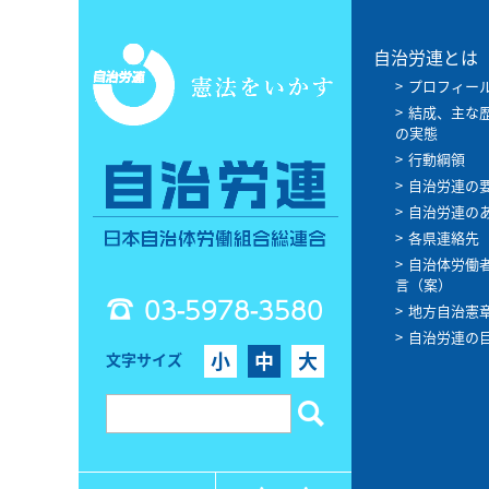
自治労連とは
プロフィー
結成、主な
の実態
行動綱領
自治労連の
自治労連の
各県連絡先
自治体労働
言（案）
03-5978-3580
地方自治憲
自治労連の
小
中
大
文字サイズ