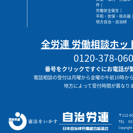
件
労働安全衛生
平和・安保・核兵器
地方自治・自治研
全労連 労働相談ホッ
0120-378-06
番号をクリックですぐにお電話が
電話相談の受付は月曜から金曜の午前10時か
地方によって受付時間が異なり
〒112-
TEL
03
Copyrigh