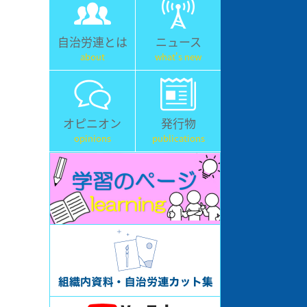
自治労連とは
ニュース
about
what's new
オピニオン
発行物
opinions
publications