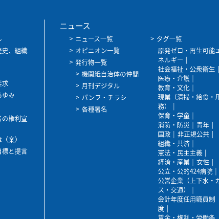
ニュース
ル
ニュース一覧
タグ一覧
歴史、組織
オピニオン一覧
原発ゼロ・再生可能
ネルギー
発行物一覧
社会福祉・公衆衛生
機関紙自治体の仲間
医療・介護
要求
月刊デジタル
教育・文化
あゆみ
現業（清掃・給食・
パンフ・チラシ
務）
各種署名
保育・学童
者の権利宣
消防・防災
青年
国政
非正規公共
章（案）
組織・共済
目標と提言
憲法・民主主義
経済・産業
女性
公立・公的424病院
公営企業（上下水・
ス・交通）
会計年度任用職員制
度
賃金・権利・労働条