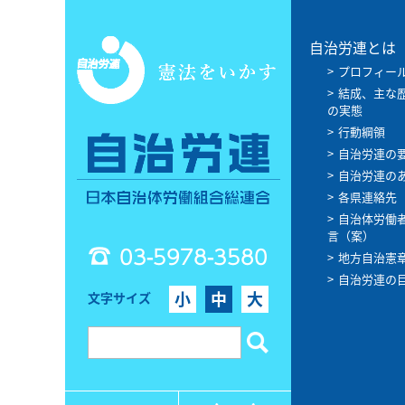
自治労連とは
プロフィー
結成、主な
の実態
行動綱領
自治労連の
自治労連の
各県連絡先
自治体労働
言（案）
03-5978-3580
地方自治憲
自治労連の
小
中
大
文字サイズ