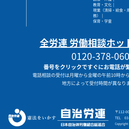
教育・文化
現業（清掃・給食・
務）
保育・学童
全労連 労働相談ホッ
0120-378-06
番号をクリックですぐにお電話が
電話相談の受付は月曜から金曜の午前10時か
地方によって受付時間が異なり
〒112-
TEL
03
Copyrigh