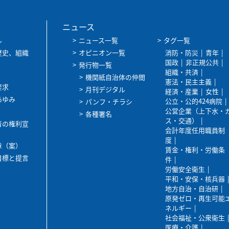
ニュース
ル
ニュース一覧
タグ一覧
歴史、組織
オピニオン一覧
消防・防災
青年
国政
非正規公共
発行物一覧
組織・共済
機関紙自治体の仲間
憲法・民主主義
要求
月刊デジタル
経済・産業
女性
あゆみ
公立・公的424病院
パンフ・チラシ
公営企業（上下水・
各種署名
ス・交通）
者の権利宣
会計年度任用職員制
度
章（案）
賃金・権利・労働条
目標と提言
件
労働安全衛生
平和・安保・核兵器
地方自治・自治研
原発ゼロ・再生可能
ネルギー
社会福祉・公衆衛生
医療・介護