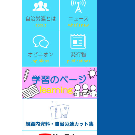
自治労連とは
ニュース
about
what's new
オピニオン
発行物
opinions
publications