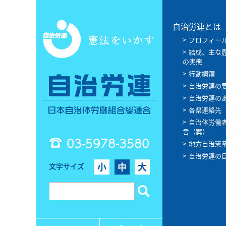
自治労連とは
プロフィー
結成、主な
の実態
行動綱領
自治労連の
自治労連の
各県連絡先
自治体労働
言（案）
03-5978-3580
地方自治憲
自治労連の
小
中
大
文字サイズ