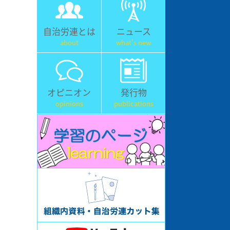
自治労連とは
ニュース
about
what's new
オピニオン
発行物
opinions
publications