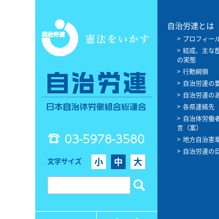
自治労連とは
プロフィー
結成、主な
の実態
行動綱領
自治労連の
自治労連の
各県連絡先
自治体労働
言（案）
03-5978-3580
地方自治憲
自治労連の
小
中
大
文字サイズ