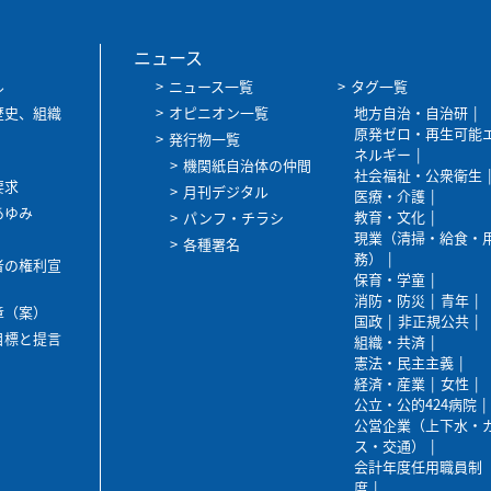
ニュース
ル
ニュース一覧
タグ一覧
歴史、組織
オピニオン一覧
地方自治・自治研
原発ゼロ・再生可能
発行物一覧
ネルギー
機関紙自治体の仲間
社会福祉・公衆衛生
要求
月刊デジタル
医療・介護
あゆみ
教育・文化
パンフ・チラシ
現業（清掃・給食・
各種署名
務）
者の権利宣
保育・学童
消防・防災
青年
章（案）
国政
非正規公共
目標と提言
組織・共済
憲法・民主主義
経済・産業
女性
公立・公的424病院
公営企業（上下水・
ス・交通）
会計年度任用職員制
度