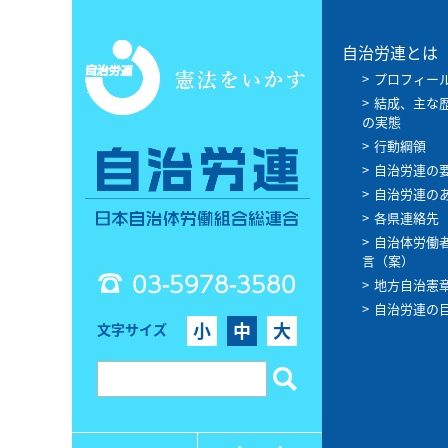
自治労連とは
プロフィー
結成、主な
の実態
行動綱領
自治労連の
自治労連の
各県連絡先
自治体労働
言（案）
03-5978-3580
地方自治憲
自治労連の
小
中
大
文字サイズ