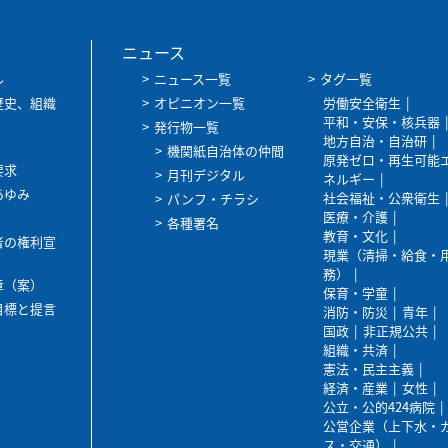
ニュース
ル
ニュース一覧
タグ一覧
歴史、組織
オピニオン一覧
労働安全衛生
平和・安保・核兵器
発行物一覧
地方自治・自治研
機関紙自治体の仲間
原発ゼロ・再生可能
要求
月刊デジタル
ネルギー
あゆみ
社会福祉・公衆衛生
パンフ・チラシ
医療・介護
各種署名
教育・文化
者の権利宣
現業（清掃・給食・
務）
章（案）
保育・学童
目標と提言
消防・防災
青年
国政
非正規公共
組織・共済
憲法・民主主義
経済・産業
女性
公立・公的424病院
公営企業（上下水・
ス・交通）