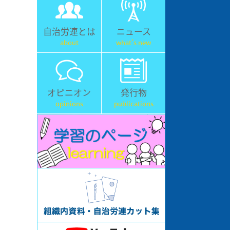
自治労連とは
ニュース
about
what's new
オピニオン
発行物
opinions
publications