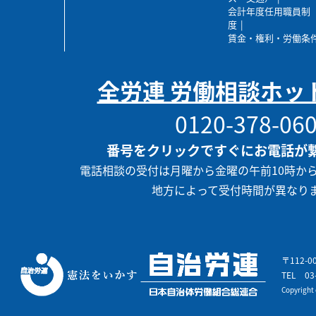
会計年度任用職員制
度
賃金・権利・労働条
全労連 労働相談ホッ
0120-378-06
番号をクリックですぐにお電話が
電話相談の受付は月曜から金曜の午前10時か
地方によって受付時間が異なり
〒112-
TEL
03
Copyrigh