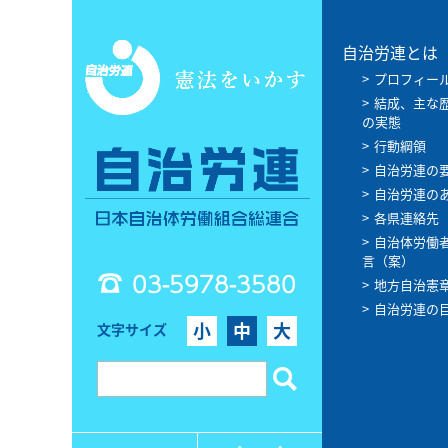
自治労連とは
プロフィー
結成、主な
の実態
行動綱領
自治労連の
自治労連の
各県連絡先
自治体労働
言（案）
03-5978-3580
地方自治憲
自治労連の
小
中
大
文字サイズ