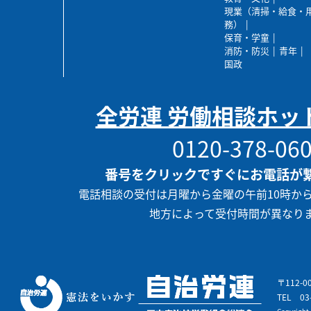
現業（清掃・給食・
務）
保育・学童
消防・防災
青年
国政
全労連 労働相談ホッ
0120-378-06
番号をクリックですぐにお電話が
電話相談の受付は月曜から金曜の午前10時か
地方によって受付時間が異なり
〒112-
TEL
03