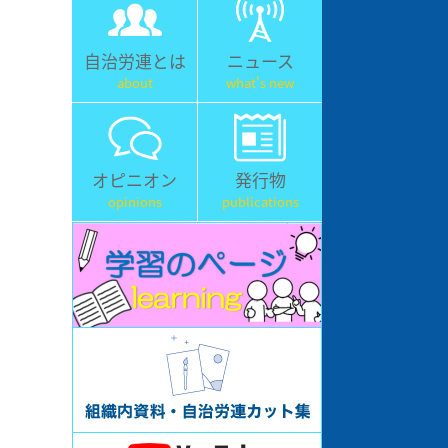
自治労連とは
ニュース
about
what's new
オピニオン
発行物
opinions
publications