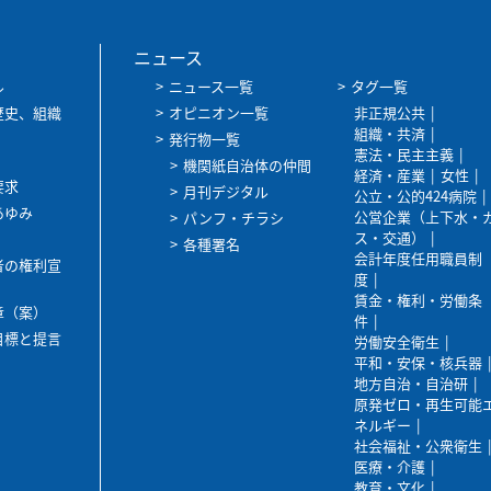
ニュース
ル
ニュース一覧
タグ一覧
歴史、組織
オピニオン一覧
非正規公共
組織・共済
発行物一覧
憲法・民主主義
機関紙自治体の仲間
経済・産業
女性
要求
月刊デジタル
公立・公的424病院
あゆみ
公営企業（上下水・
パンフ・チラシ
ス・交通）
各種署名
会計年度任用職員制
者の権利宣
度
賃金・権利・労働条
章（案）
件
目標と提言
労働安全衛生
平和・安保・核兵器
地方自治・自治研
原発ゼロ・再生可能
ネルギー
社会福祉・公衆衛生
医療・介護
教育・文化