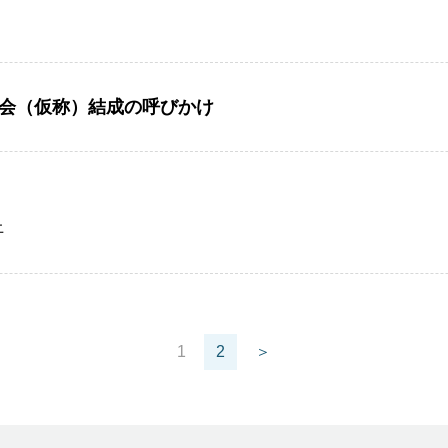
会（仮称）結成の呼びかけ
上
1
2
＞