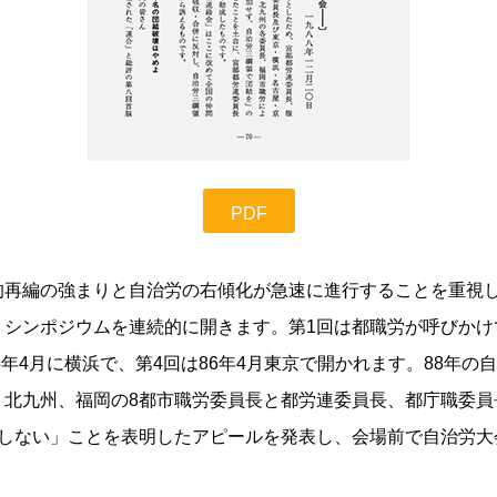
PDF
再編の強まりと自治労の右傾化が急速に進行することを重視し
シンポジウムを連続的に開きます。第1回は都職労が呼びかけて1
5年4月に横浜で、第4回は86年4月東京で開かれます。88年
、北九州、福岡の8都市職労委員長と都労連委員長、都庁職委員
加しない」ことを表明したアピールを発表し、会場前で自治労大