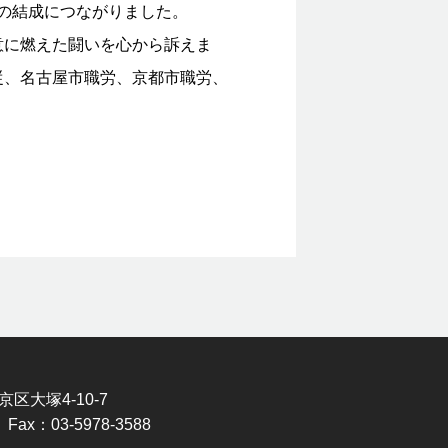
会の結成につながりました。
意に燃えた闘いを心から訴えま
従、名古屋市職労、京都市職労、
京区大塚4-10-7
 Fax：03-5978-3588