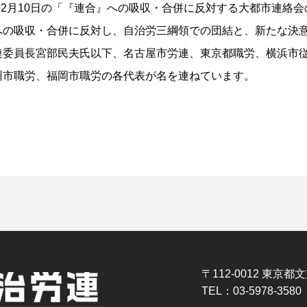
12月10日の「『連合』への吸収・合併に反対する大都市連絡
の吸収・合併に反対し、自治労三綱領での団結と、新たな決
連委員長宮部民夫氏以下、名古屋市労連、東京都職労、横浜市
州市職労、福岡市職労の各代表が名を連ねています。
〒112-0012 東京都文
TEL：03-5978-3580