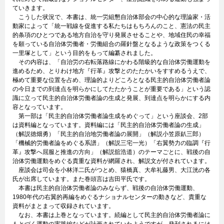
ていきます。
こうした状況で、本書は、統一労組懇自治体部会の中心的な理論家・活
動家によって「統一戦線を促進する私たちはもちろんのこと、憲法の民主
的条項のひとつである地方自治を守り発展させることや、地域住民の幸福
を願っている自治体労働者・労働組合の羅針盤となるような政策をつくる
一里塚として」という目的をもって編纂されました。
その内容は、「自治労の右転落路線にかわる階級的な自治体労働運動を
進めるため、とりわけ地方『行革』攻撃とのたたかいをすすめるうえで、
極めて重要な位置を占め、理論的よりどころとなる民主的自治体労働者論
の今日までの到達点を明らかにしてたたかうことが重要である」という認
識に立って民主的自治体労働者論の生成と発展、到達点を明らかにする内
容となっています。
第一部は「民主的自治体労働者論生成をめぐって」という座談会、2部
は資料編となっています。資料編には「民主的自治体労働者論の生成」
（解説徳畑勇）「民主的自治地労働者論の展開」（解説小笠原釟三郎）
「機械的労働者論をめぐる系譜」（解説三宅一光）「右翼勢力の臨調『行
革』攻撃へ屈服と推進の方向」（解説舘浩道）のテーマごとに、戦後の自
治体労働運動をめぐる貴重な資料が網羅され、解説文が付されています。
座談会は司会を小林洋二氏がつとめ、猿橋真、大牟礼藤男、大江洸の各
氏が出席しています。また巻頭言は吉田平氏です。
本書は民主的自治体労働者論のみならず、戦後の自治体労働運動、
1980年代の右翼的再編をめぐるナショナルセンターの動きなど、貴重な
資料がまとまって収録されています。
なお、本書は上巻となっています。続編として民主的自治体労働者論に
もとづく運動の実践編などが計画されていたようですが、発刊されるには