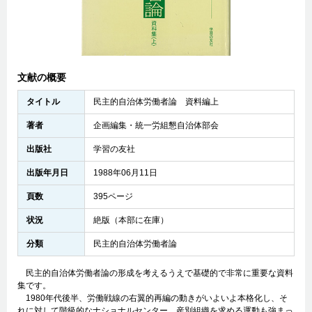
文献の概要
タイトル
民主的自治体労働者論 資料編上
著者
企画編集・統一労組懇自治体部会
出版社
学習の友社
出版年月日
1988年06月11日
頁数
395ページ
状況
絶版（本部に在庫）
分類
民主的自治体労働者論
民主的自治体労働者論の形成を考えるうえで基礎的で非常に重要な資料
集です。
1980年代後半、労働戦線の右翼的再編の動きがいよいよ本格化し、そ
れに対して階級的なナショナルセンター、産別組織を求める運動も強まっ