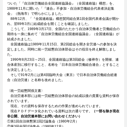
ついた「『自治体労働組合全国連絡協議会』（全国連絡協）構想」を、
1988年11月に開いた「『連合』不参加・自治体労働組合代表者決起集
会」（熱海市）で明らかにしました。
88年12月、「『全国連絡協』構想賛同組合第1回全国代表者会議が開か
れ、翌89年3月に結成総会を開くことを確認しました。
こうして、1989年3月17日、全国のたたかう自治体労働者と労働組合の
期待を一身に集めて「自治体労働組合全国連絡協議会」（全国連絡協）が
結成されました。
全国連絡協は1989年11月15日、第2回総会を開き全労連への参加を決
定しました。同時に統一労組懇自治体部会はその役目を終え解散しまし
た。
1990年8月23日～25日、全国連絡協は第3回総会（修禅寺）を開催、連
合体産別に移行すること、名称を「日本自治体労働組合連合」とすること
を決定しました。
そして91年2月には第4回臨時大会（東京）で日本自治体労働組合総連
合（自治労連）と名称を改めました。
〈統一労組懇関係文書〉
自治労連本部には統一労組懇自治体部会の結成以後の貴重な資料が保存
されています。
現在、その資料を保存するための作業が進められています。
現在ＰＤＦデータ化されている資料は次の通りです。
（一部を除き現在
非公開、自治労連本部にお問い合わせください）
①第1回自治体懇第1回討論集会（1980年2月）
②第3回全国討論集会（1980年12月）