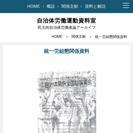
HOME
概説
関係文献
資料と解説
自治体労働運動資料室
民主的自治体労働者論アーカイブ
HOME
関係文献
統一労組懇関係資料
統一労組懇関係資料