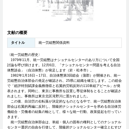
文献の概要
タイトル
統一労組懇関係資料
〈統一労組懇の歴史〉
1979年11月、統一労組懇はナショナルセンターのあり方について全国
討論を呼び掛けます。12月6日、「ナショナルセンター問題を考える自治
体懇談会」（自治体懇）が発足します（於・松本市）。
1982年1月16日～17日、自治体懇第3回総会（蒲郡）が開催され、統一
労組懇自治体部会の発足が確認され、25県に組織を確立します。この総会
で「総評特別賦課金義務徴収と右翼的労戦反対の110単組アピール」が発
表されます。同時に、東京に事務所を設置し専従体制をとることが確認さ
れました。事務所は東京北区滝野川に置かれました。
この後、自治労の右転落が決定的なものとなる中で、統一労組懇自治体
部会は右翼的再編に反対し、階級的ナショナルセンターを求める自治体労
働組合・労働者の結集の軸として、様々な統一行動、政策提起を行ってい
きます。
統一労組懇自治体部会は、単組・個人の固有の権利としてのナショナル
センター選択の自由を行使して、階級的ナショナルセンター確立とむすび