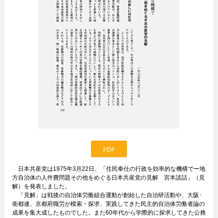
PDF
日本共産党は1975年3月22日、「住民奉仕の行政を効率的な機構でー地
方自治体の人件費問題その他をめぐる日本共産党の見解 宮本談話」（見
解）を発表しました。
「見解」は戦後の自治体労働組合運動が創始した自治研活動や、大阪･
衛都連、京都府職労が模索・探求、実践してきた民主的自治体労働者論の
成果を集大成したものでした。また60年代から学際的に探求してきた公務