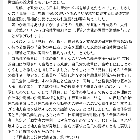
労働論の総決算ともいわれました。
「見解」は政党である日本共産党の立場を踏まえたものでした。しかし
その「見解」は、思想･信条の違いを認め合い要求で団結する自治体労働
組合運動に積極的に受け止められ重要な影響を与えました。
幾つか理由はありますが、まずその「見解」が政府・自民党の「人件
費」攻撃とたたかう自治体労働組合に、理論と実践の両面で激励を与えた
ことが挙げられます。
もうひとつは「見解」が、政府、自民党など支配層の日本国憲法第15条
が持つ公務員の「全体の奉仕者」規定を歪曲した反動的自治体労働者論
に、理論と実践の両面から批判を加えたことでした。
自治体労働者は「全体の奉仕者」なのだから労働基本権や政治的･市民
的自由は制限されて当然とする政府、自民党の攻撃は、当時も止むことが
なくむしろ激しさを増していました。そうした下で「見解」はその「全体
の奉仕者」規定を、公務員を「前近代的な身分的隷属的関係から解放」し
「国民全体に奉仕」すべき存在と位置づけ、同時に「公務員が持つ基本的
人権、勤労者としての諸権利はその役割発揮の重要な条件のひとつ」と明
示したのでした。そして「見解」は「全体の奉仕者」であることを理由に
自治体労働者の労働基本権を制限する行政当局の主張を「この反動的自治
体労働者論は自治体労働者を反動勢力の特権への忠実な奉仕者に仕立て上
げて地方自治を破壊するための議論である」と批判しました。自治体労働
者と自治体労働組合はあらためて、日本国憲法が明記する「全体の奉仕
者」規定と「勤労者の権利」は対立するものではなく、むしろ統一され発
展することで地方自治が発展し、自らの要求と住民の要求もともに実現す
ることに確信を深めたのでした。
（「民主的自治体労働者論」第1章より）