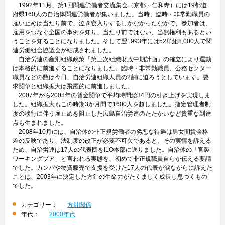
1992年11月、第1回関連労働者交流集会（京都・仁和寺）には19都道
府県160人の自治体関連労働者が集いました。当時、臨時・非常勤職員の
雇い止めは当たり前で、泣き寝入りするしかなかったなかで、参加者は、
雇用をつなぐ全国の事例を知り、当たり前ではない、当然権利もあるとい
うことを知ることになりました。そして翌1993年には52単組8,000人で関
連労働組合協議会が結成されました。
自治労連の産別組織政策「第三次組織財政中期計画」の確立により運動
は本格的に前進することになりました。臨時・非常勤職員、公務セクター
職員などの数は今日、自治労連組織人員の2割に迫ろうとしています。要
求闘争と組織拡大は飛躍的に前進しました。
2007年から2008年の賃金闘争で平均時間給34円の引き上げを実現しま
した。組織拡大もこの時期3か月間で1600人を超しました。指定管理者制
度の移行に伴う雇止めを阻止した広島自治労連のたたかいなど貴重な到達
点も生まれました。
2008年10月には、自治体の非正規労働者の劣悪な待遇は男女間賃金格
差の反映であり、法制度の改正が必要不可欠であると、その実情を訴える
ため、自治労連は17人の代表団をILO本部に送りました。自治体の「官製
ワーキングプア」と言われる実態を、初めて非正規職員自らが伝える要請
でした。カンパや物資販売で支援を受けた17人の代表が涙ながらに訴えた
ことは、2003年に決定した方針の生命力がたくましく成長し息づくもの
でした。
カテゴリー：
方針関係
年代：
2000年代