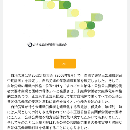
PDF
自治労連は第25回定期大会（2003年8月）で「自治労連第三次組織財政
中期計画」を決定し、自治労連の産別組織政策を確定しました。そして、
自治労連の組織の性格・位置づけを「すべての自治体・公務公共関係労働
者の要求実現と団結の母体」へと発展させ、未組織労働者の組織化を本格
的に進めつつ、正規も非正規も団結して地方自治体で働くすべての公務公
共関係労働者の要求と運動に責任を負うという歩みを始めました。
自治労連が行う未組織労働者を組織化する課題は、低賃金、無権利、時
には人間としての誇りさえ奪われている非正規公務公共関係労働者の要求
にこたえ、公務公共性を地方自治体に取り戻すたたかいでもありました。
そしてそのことは正規と呼ばれる公務公共関係労働者の要求実現と強固な
自治体労働運動戦線を構築することにもなりました。