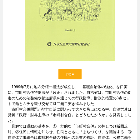
PDF
1999年7月に地方分権一括法が成立し、「基礎自治体の強化」を口実
に、市町村合併特例法が「改正」されました。自治省は、市町村合併の促
進のための法整備や都道府県を通じての行政指導、財政的措置の3点セッ
トで飴とムチを織り交ぜて遮二無二突き進みました。
市町村合併問題が地方自治に関わって大きな焦点になる中、自治労連は
見解「政府・財界主導の『市町村合併』とどうたたかうか」を発表しまし
た。
見解では運動の基本を、①一方的な「市町村合併」の押しつけ断固反
対、②住民に情報を知らせ、住民とともに「まちづくり」を議論する、③
自治体労働組合は市町村合併の住民への影響の検証、自治体、公務労働を